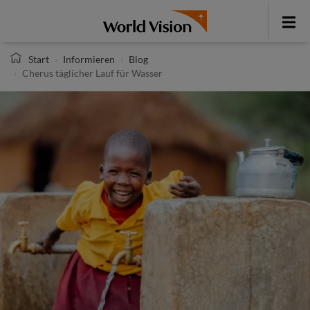
Direkt
zum
Toggle
Inhalt
menu
Start
Informieren
Blog
Cherus täglicher Lauf für Wasser