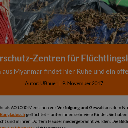
rschutz-Zentren für Flüchtlings
 aus Myanmar findet hier Ruhe und ein off
Autor:
UBauer
|
9. November 2017
ehr als 600.000 Menschen vor
Verfolgung und Gewalt
aus dem N
Bangladesch
geflüchtet – unter ihnen sehr viele Kinder. Sie habe
t und in ihren Dörfern Häuser niedergebrannt wurden. Die Bil
inge aus Myanmar
nicht vergessen.