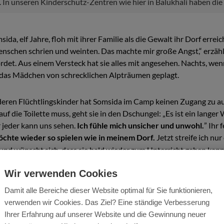
. In unseren Kinderschutz-Zentren wie hier in Balukhali haben di
da, elf Jahre, floh mit ihrer Familie als die Gewalt ihr Dorf erreich
nschen schrien und weinten. Das machte mir große Angst,“ erzähl
et. Aus einem Versteck hat sie alles mit angesehen. Nachts, wenn
 das Mädchen von schrecklichen Alpträumen geplagt.
deren Flüchtlingskinder hat Somsida im Camp keinen Zugang zu 
uf die Toilette muss, geht sie in den Dschungel: „Es ist ein lange
 jeder kann uns sehen.
Ich fühle mich unsicher und unwohl.
” Ihr 
öchte wieder so spielen wie in meinem Dorf.
Jetzt streife ich nu
 und wünscht sich, dass sie bald wieder zum Unterricht gehen kann.
 gehe gern zur Schule“, sagt sie.
Wir verwenden Cookies
Damit alle Bereiche dieser Website optimal für Sie funktionieren,
verwenden wir Cookies. Das Ziel? Eine ständige Verbesserung
Ihrer Erfahrung auf unserer Website und die Gewinnung neuer