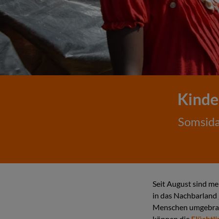
Kinde
Somsida
Seit August sind m
in das Nachbarland
Menschen umgebrach
können die
Flüchtl