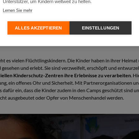
Unterstützer, um Kindern weltweit zu helfen.
Lernen Sie mehr
ALLES AKZEPTIEREN
EINSTELLUNGEN
ht es vielen Flüchtlingskindern. Die Kinder haben in ihrer Heimat 
 gesehen und erlebt. Sie sind verzweifelt, erschöpft und entwurzelt
iellen Kinderschutz-Zentren ihre Erlebnisse zu verarbeiten
. Hi
ung, ein offenes Ohr und Sicherheit. Mit Partnerorganisationen u
ns dafür ein, dass die Kinder zudem in den Camps geschützt sind un
nicht ausgebeutet oder Opfer von Menschenhandel werden.