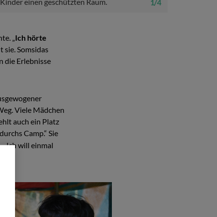
e Kinder einen geschützten Raum.
1 / 4
te. „
Ich hörte
t sie. Somsidas
 die Erlebnisse
ausgewogener
r Weg. Viele Mädchen
fehlt auch ein Platz
r durchs Camp.“ Sie
 „Ich will einmal