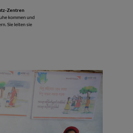
utz-Zentren
r Ruhe kommen und
n. Sie leiten sie
Gemeinsam k