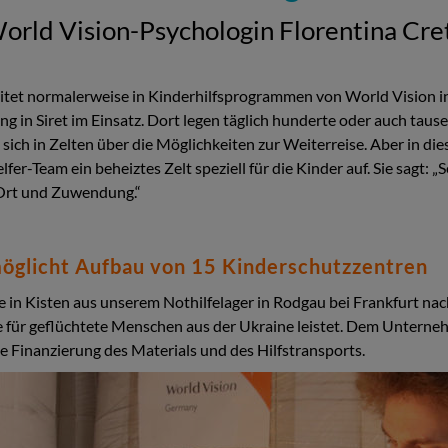
orld Vision-Psychologin Florentina Cre
tet normalerweise in Kinderhilfsprogrammen von World Vision in d
g in Siret im Einsatz. Dort legen täglich hunderte oder auch tau
 sich in Zelten über die Möglichkeiten zur Weiterreise. Aber in di
fer-Team ein beheiztes Zelt speziell für die Kinder auf. Sie sagt: „
 Ort und Zuwendung.“
öglicht Aufbau von 15 Kinderschutzzentren
 in Kisten aus unserem Nothilfelager in Rodgau bei Frankfurt nac
fe für geflüchtete Menschen aus der Ukraine leistet. Dem Unterneh
ie Finanzierung des Materials und des Hilfstransports.