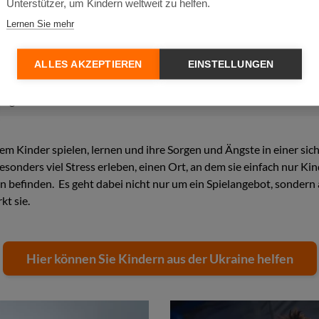
Unterstützer, um Kindern weltweit zu helfen.
Lernen Sie mehr
ALLES AKZEPTIEREN
EINSTELLUNGEN
ogisch betreut.
 dem Kinder spielen, lernen und ihre Sorgen und Ängste in einer 
e besonders viel Stress erleben, einen Ort, an dem sie einfach nur 
ion befinden. Es geht dabei nicht nur um ein Spielangebot, sonder
kt sie.
Hier können Sie Kindern aus der Ukraine helfen