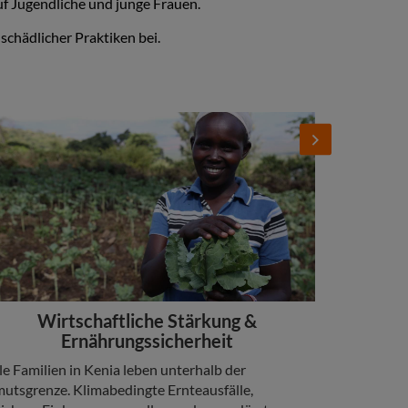
f Jugendliche und junge Frauen.
schädlicher Praktiken bei.
d
Add
ge
Next
Image
adline
Wirtschaftliche Stärkung &
Ernährungssicherheit
py
le Familien in Kenia leben unterhalb der
utsgrenze. Klimabedingte Ernteausfälle,