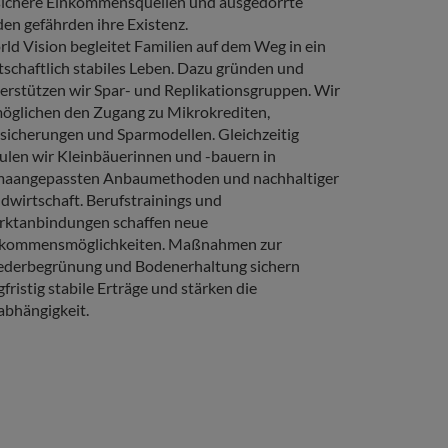
ichere Einkommensquellen und ausgedörrte
en gefährden ihre Existenz.
ld Vision begleitet Familien auf dem Weg in ein
Headline
Gesundh
tschaftlich stabiles Leben. Dazu gründen und
erstützen wir Spar- und Replikationsgruppen. Wir
Copy
Unzureichend
öglichen den Zugang zu Mikrokrediten,
Impfungen u
sicherungen und Sparmodellen. Gleichzeitig
vermeidbare
ulen wir Kleinbäuerinnen und -bauern in
Kindersterbl
maangepassten Anbaumethoden und nachhaltiger
World Vision
dwirtschaft. Berufstrainings und
bildet mediz
ktanbindungen schaffen neue
und Helfer a
nkommensmöglichkeiten. Maßnahmen zur
Gesundheits
derbegrünung und Bodenerhaltung sichern
informieren 
gfristig stabile Erträge und stärken die
Krankheitspr
bhängigkeit.
Gesundheits
wie Ernähru
Familienplan
früh erkann