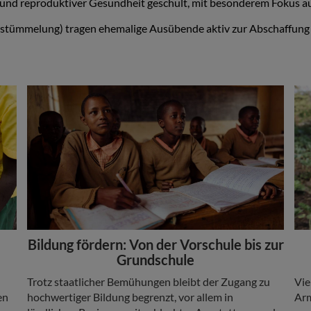
 und reproduktiver Gesundheit geschult, mit besonderem Fokus au
stümmelung) tragen ehemalige Ausübende aktiv zur Abschaffung 
Add
Ad
Image
Ima
Headline
He
Bildung fördern: Von der Vorschule bis zur
Grundschule
Copy
Co
Trotz staatlicher Bemühungen bleibt der Zugang zu
Vie
en
hochwertiger Bildung begrenzt, vor allem in
Arm