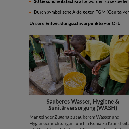
30 Gesundheitsfachkräfte
wurden zu sexueller
Durch symbolische Akte gegen FGM (Genitalver
Unsere Entwicklungsschwerpunkte vor Ort:
Stories
Add
Image
Headline
Sauberes Wasser, Hygiene &
Sanitärversorgung (WASH)
Copy
Mangelnder Zugang zu sauberem Wasser und
Hygieneeinrichtungen führt in Kenia zu Krankheit