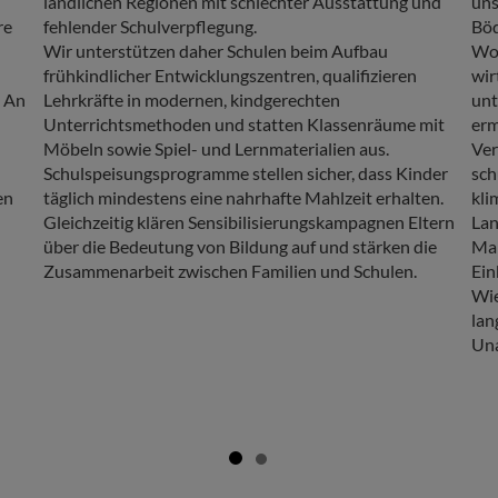
ländlichen Regionen mit schlechter Ausstattung und
uns
re
fehlender Schulverpflegung.
Böd
Wir unterstützen daher Schulen beim Aufbau
Wor
frühkindlicher Entwicklungszentren, qualifizieren
wir
. An
Lehrkräfte in modernen, kindgerechten
unt
Unterrichtsmethoden und statten Klassenräume mit
erm
Möbeln sowie Spiel- und Lernmaterialien aus.
Ver
Schulspeisungsprogramme stellen sicher, dass Kinder
sch
en
täglich mindestens eine nahrhafte Mahlzeit erhalten.
kli
Gleichzeitig klären Sensibilisierungskampagnen Eltern
Lan
über die Bedeutung von Bildung auf und stärken die
Mar
Zusammenarbeit zwischen Familien und Schulen.
Ei
Wie
lan
Una