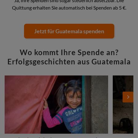
Ja, Ihre Spenden sind sogar steuerlich absetzbar. Die
Quittung erhalten Sie automatisch bei Spenden ab 5 €.
Jetzt für Guatemala spenden
Wo kommt Ihre Spende an?
Erfolgsgeschichten aus Guatemala
Stories
Add
Add
Image
Image
Next