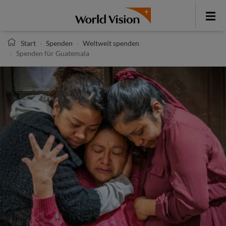
Direkt
zum
Toggle
Inhalt
menu
Start
Spenden
Weltweit spenden
Spenden für Guatemala