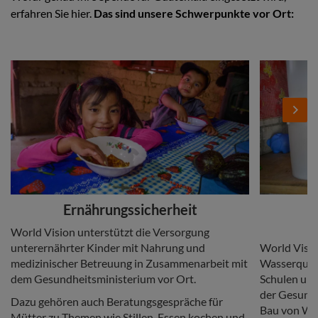
erfahren Sie hier.
Das sind unsere Schwerpunkte vor Ort:
Stories
Add
Add
Image
Image
Next
Headline
Headline
Ernährungssicherheit
Copy
World Vision unterstützt die Versorgung
Copy
unterernährter Kinder mit Nahrung und
World Vision
medizinischer Betreuung in Zusammenarbeit mit
Wasserquell
dem Gesundheitsministerium vor Ort.
Schulen und
der Gesundh
Dazu gehören auch Beratungsgespräche für
Bau von Wa
Mütter zu Themen wie Stillen, Essen kochen und