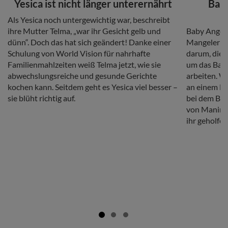
Headline
Headline
Yesica ist nicht länger unterernährt
Baby
Copy
Als Yesica noch untergewichtig war, beschreibt
Copy
ihre Mutter Telma, „war ihr Gesicht gelb und
Baby Angeli
dünn“. Doch das hat sich geändert! Danke einer
Mangelernä
Schulung von World Vision für nahrhafte
darum, die F
Familienmahlzeiten weiß Telma jetzt, wie sie
um das Baby
abwechslungsreiche und gesunde Gerichte
arbeiten. Wo
kochen kann. Seitdem geht es Yesica viel besser –
an einem E
sie blüht richtig auf.
bei dem Bab
von Manimax
ihr geholfe