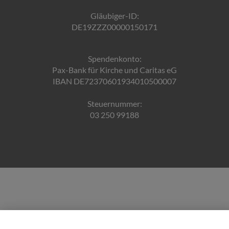
Gläubiger-ID:
DE19ZZZ00000150171
Spendenkonto:
Pax-Bank für Kirche und Caritas eG
IBAN DE72370601934010500007
Steuernummer:
03 250 99188