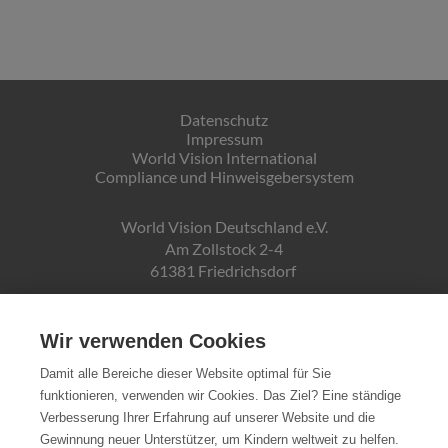
Datenschutz
Impressum
World Vision International
Compliance und Hinweisgebersystem
World Vision Deutschland e.V.
Am Zollstock 2-4
61381 Friedrichsdorf
Gläubiger-ID:
DE19ZZZ00000150171
Wir verwenden Cookies
Damit alle Bereiche dieser Website optimal für Sie
funktionieren, verwenden wir Cookies. Das Ziel? Eine ständige
Spendenkonto:
Verbesserung Ihrer Erfahrung auf unserer Website und die
Pax-Bank für Kirche und Caritas eG
Gewinnung neuer Unterstützer, um Kindern weltweit zu helfen.
IBAN DE72370601934010500007