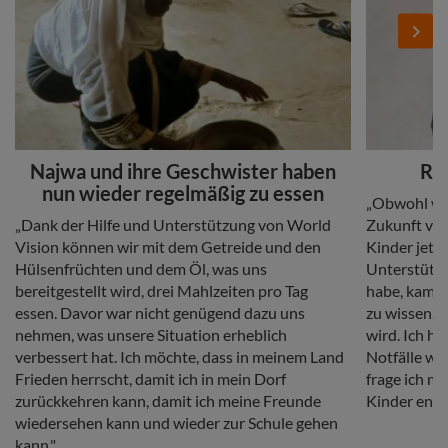
Next
Headline
Headline
Najwa und ihre Geschwister haben
Rug
nun wieder regelmäßig zu essen
Copy
„Obwohl wi
Copy
„Dank der Hilfe und Unterstützung von World
Zukunft vor 
Vision können wir mit dem Getreide und den
Kinder jetzt 
Hülsenfrüchten und dem Öl, was uns
Unterstützu
bereitgestellt wird, drei Mahlzeiten pro Tag
habe, kam z
essen. Davor war nicht genügend dazu uns
zu wissen, 
nehmen, was unsere Situation erheblich
wird. Ich ha
verbessert hat. Ich möchte, dass in meinem Land
Notfälle wi
Frieden herrscht, damit ich in mein Dorf
frage ich mi
zurückkehren kann, damit ich meine Freunde
Kinder entg
wiedersehen kann und wieder zur Schule gehen
kann."