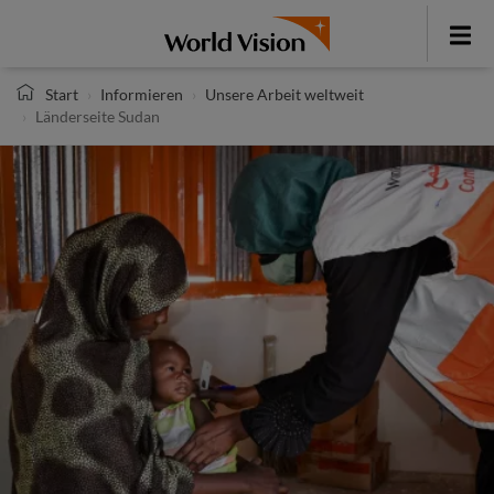
Direkt
zum
Toggle
Inhalt
menu
Start
Informieren
Unsere Arbeit weltweit
Länderseite Sudan