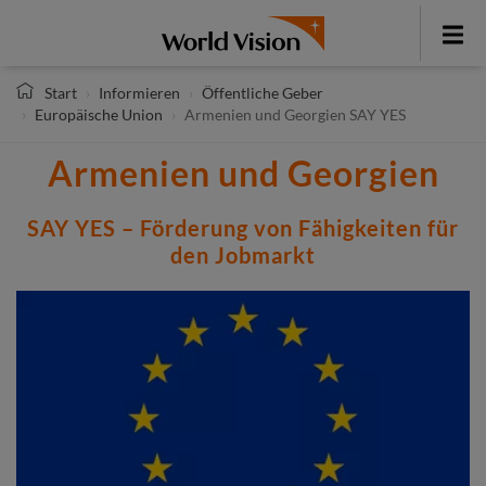
Direkt
zum
Toggle
Inhalt
menu
Start
Informieren
Öffentliche Geber
Europäische Union
Armenien und Georgien SAY YES
Armenien und Georgien
SAY YES – Förderung von Fähigkeiten für
den Jobmarkt