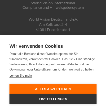
World Vision International
Compliance und Hinweisgebersystem
World Vision Deutschland e.V.
Am Zollstock 2-4
61381 Friedrichsdorf
Gläubiger-ID:
DE19ZZZ00000150171
Wir verwenden Cookies
Damit alle Bereiche dieser Website optimal für Sie
funktionieren, verwenden wir Cookies. Das Ziel? Eine ständige
Spendenkonto:
Verbesserung Ihrer Erfahrung auf unserer Website und die
Pax-Bank für Kirche und Caritas eG
Gewinnung neuer Unterstützer, um Kindern weltweit zu helfen.
IBAN DE72370601934010500007
Lernen Sie mehr
Steuernummer:
03 250 99188
ALLES AKZEPTIEREN
EINSTELLUNGEN