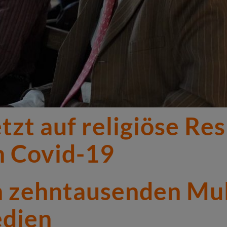
tzt auf religiöse R
n Covid-19
 zehntausenden Mul
edien