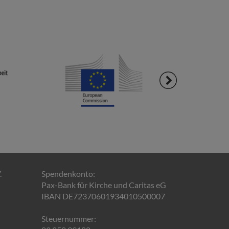
.
Spendenkonto:
Pax-Bank für Kirche und Caritas eG
IBAN DE72370601934010500007
Steuernummer: