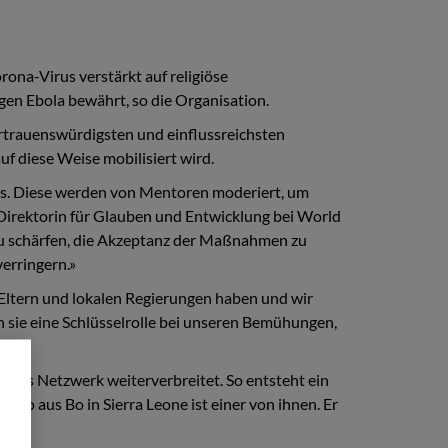
ona-Virus verstärkt auf religiöse
en Ebola bewährt, so die Organisation.
ertrauenswürdigsten und einflussreichsten
f diese Weise mobilisiert wird.
as. Diese werden von Mentoren moderiert, um
 Direktorin für Glauben und Entwicklung bei World
 zu schärfen, die Akzeptanz der Maßnahmen zu
verringern.»
 Eltern und lokalen Regierungen haben und wir
en sie eine Schlüsselrolle bei unseren Bemühungen,
genes Netzwerk weiterverbreitet. So entsteht ein
nwo aus Bo in Sierra Leone ist einer von ihnen. Er