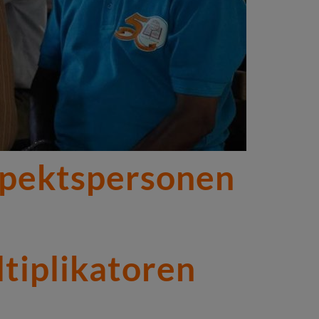
espektspersonen
tiplikatoren