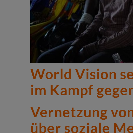
World Vision se
im Kampf gege
Vernetzung von
über soziale M