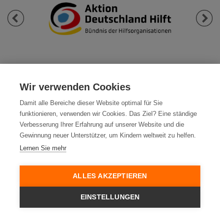
Previous
Next
Wir verwenden Cookies
Damit alle Bereiche dieser Website optimal für Sie
Datenschutz
funktionieren, verwenden wir Cookies. Das Ziel? Eine ständige
Impressum
Verbesserung Ihrer Erfahrung auf unserer Website und die
World Vision International
Gewinnung neuer Unterstützer, um Kindern weltweit zu helfen.
Compliance und Hinweisgebersystem
Lernen Sie mehr
World Vision Deutschland e.V.
Am Zollstock 2-4
ALLES AKZEPTIEREN
61381 Friedrichsdorf
EINSTELLUNGEN
Gläubiger-ID:
DE19ZZZ00000150171