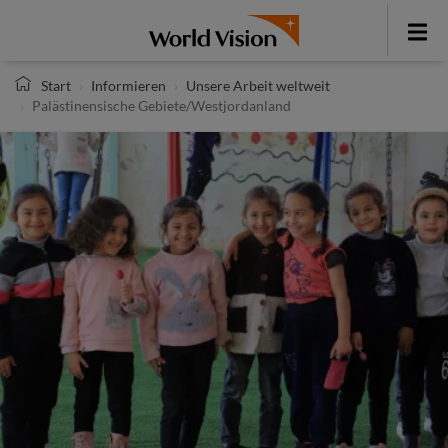
Direkt
zum
Toggle
Inhalt
menu
Start
Informieren
Unsere Arbeit weltweit
Palästinensische Gebiete/Westjordanland