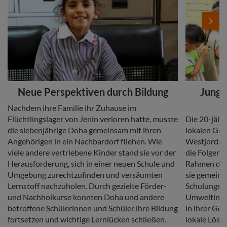
Next
Headline
Headline
Neue Perspektiven durch Bildung
Junge
Copy
Nachdem ihre Familie ihr Zuhause im
Copy
Flüchtlingslager von Jenin verloren hatte, musste
Die 20-jähr
die siebenjährige Doha gemeinsam mit ihren
lokalen Gr
Angehörigen in ein Nachbardorf fliehen. Wie
Westjordanl
viele andere vertriebene Kinder stand sie vor der
die Folgen 
Herausforderung, sich in einer neuen Schule und
Rahmen des 
Umgebung zurechtzufinden und versäumten
sie gemeins
Lernstoff nachzuholen. Durch gezielte Förder-
Schulungen
und Nachholkurse konnten Doha und andere
Umweltinit
betroffene Schülerinnen und Schüler ihre Bildung
in ihrer G
fortsetzen und wichtige Lernlücken schließen.
lokale Lösu