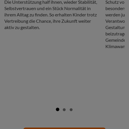
Die Unterstützung half ihnen, wieder Stabilität,
Schutz von
Selbstvertrauen und ein Stück Normalität in
besonders v
ihrem Alltag zu finden. So erhalten Kinder trotz
werden jung
Vertreibung die Chance, ihre Zukunft weiter
Verantwort
aktiv zu gestalten.
Gestaltung 
beizutragen
Gemeinden,
Klimawande