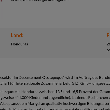
Land:
F
Honduras
2
6
feesektor im Departement Ocotepeque“ wird im Auftrag des Bunde
schaft für Internationale Zusammenarbeit (GIZ) GmbH umgesetzt
itsquote in Honduras zwischen 13,5 und 16,5 Prozent der Gesa
zungsweise 411.000 Kinder und Jugendliche). Laufende Recherche
r Akzeptanz, dem Mangel an qualitativ hochwertigen Bildungsalt
ird. In jüngster Zeit hat sich zudem die soziale, politische und wir