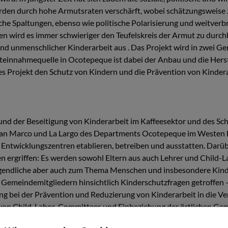
rden durch hohe Armutsraten verschärft, wobei schätzungsweise z
iche Spaltungen, ebenso wie politische Polarisierung und weitver
 wird es immer schwieriger den Teufelskreis der Armut zu durchb
 und unmenschlicher Kinderarbeit aus . Das Projekt wird in zwe
teinnahmequelle in Ocotepeque ist dabei der Anbau und die Hers
ses Projekt den Schutz von Kindern und die Prävention von Kinder
on und der Beseitigung von Kinderarbeit im Kaffeesektor und des 
San Marco und La Largo des Departments Ocotepeque im Westen H
 Entwicklungszentren etablieren, betreiben und ausstatten. Dar
 ergriffen: Es werden sowohl Eltern aus auch Lehrer und Child-
gendliche aber auch zum Thema Menschen und insbesondere Kinde
emeindemitgliedern hinsichtlich Kinderschutzfragen getroffen –
g bei der Prävention und Reduzierung von Kinderarbeit in die V
n Child-Labor-Committees und Einbeziehung der örtlichen Gemein
en. Aus dem lokalen Kontext heraus soll ebenfalls die Förderung 