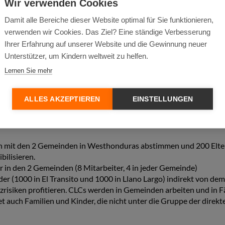
Wir verwenden Cookies
verwaltungen und dem Arbeits- und Bildungsministerien zur Unt
Schritt in der Ausarbeitung eines Gesetzes gesehen werden, durc
Damit alle Bereiche dieser Website optimal für Sie funktionieren,
Eine übergeordnete Maßnahme des Projekts besteht weiter darin,
verwenden wir Cookies. Das Ziel? Eine ständige Verbesserung
 auf verschiedenen Regierungsebenen in Verbindung zu bringen, 
Ihrer Erfahrung auf unserer Website und die Gewinnung neuer
 de Exportadores de Café de Honduras (ADECAFEH) und Jacobs D
Unterstützer, um Kindern weltweit zu helfen.
ere die Projektdurchführung unterstützen, indem sie bei Eltern
Lernen Sie mehr
bilisierung für die negativen Auswirkungen von Kinderarbeit behi
ALLES AKZEPTIEREN
EINSTELLUNGEN
die einem hohen Risiko für Kinderarbeit ausgesetzt sind. Die d
ich mit den 2 Gemeinden in Westhonduras abstimmen und 200 Elte
ilisieren.
r in den 2 Gemeinden (8 Mitarbeiter, 4 in jeder Gemeinde)
 (1000 in El Transito und 1000 in Llano Largo) indirekt von de
isiken profitieren. CLCs werden in Gemeinden arbeiten und in Fä
t auch Familien und Kinder, die nicht unter die Gruppe der direkt