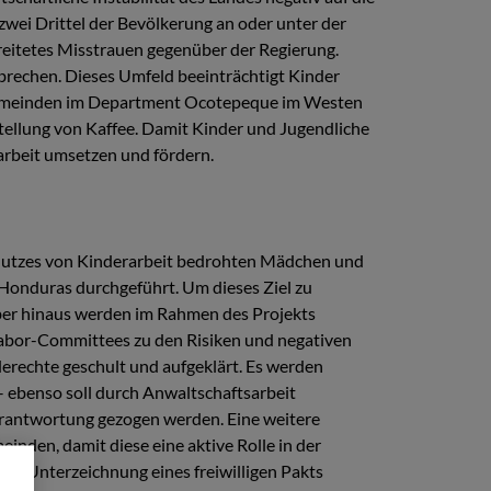
wei Drittel der Bevölkerung an oder unter der
breitetes Misstrauen gegenüber der Regierung.
rechen. Dieses Umfeld beeinträchtigt Kinder
i Gemeinden im Department Ocotepeque im Westen
tellung von Kaffee. Damit Kinder und Jugendliche
arbeit umsetzen und fördern.
Schutzes von Kinderarbeit bedrohten Mädchen und
onduras durchgeführt. Um dieses Ziel zu
über hinaus werden im Rahmen des Projekts
Labor-Committees zu den Risiken und negativen
rechte geschult und aufgeklärt. Es werden
 ebenso soll durch Anwaltschaftsarbeit
erantwortung gezogen werden. Eine weitere
den, damit diese eine aktive Rolle in der
der Unterzeichnung eines freiwilligen Pakts