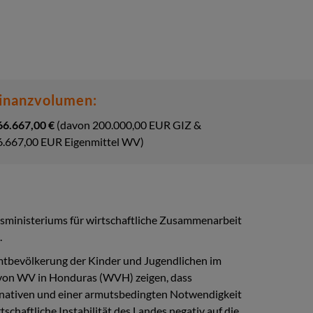
inanzvolumen:
66.667,00 €
(davon 200.000,00 EUR GIZ &
6.667,00 EUR Eigenmittel WV)
sministeriums für wirtschaftliche Zusammenarbeit
.
mtbevölkerung der Kinder und Jugendlichen im
n von WV in Honduras (WVH) zeigen, dass
ernativen und einer armutsbedingten Notwendigkeit
tschaftliche Instabilität des Landes negativ auf die