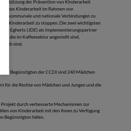
erstützung der Prävention von Kinderarbeit
h welches Kinderarbeit im Rahmen von
 transkommunale und nationale Verbindungen zu
um Kinderarbeit zu stoppen. Die zwei wichtigsten
ouwe Egherts (JDE) als Implementierungspartner
, die im Kaffeesektor angestellt sind,
lflich sind.
irekten Begünstigten der CCDI sind 240 Mädchen
rn für die Rechte von Mädchen und Jungen und die
m Projekt durch verbesserte Mechanismen zur
llen von Kinderarbeit mit den ihnen zu Verfügung
en Begünstigten fallen.