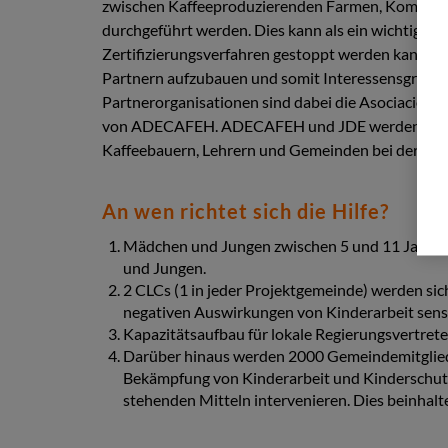
zwischen Kaffeeproduzierenden Farmen, Kommunal
durchgeführt werden. Dies kann als ein wichtiger 
Zertifizierungsverfahren gestoppt werden kann. 
Partnern aufzubauen und somit Interessensgruppen
Partnerorganisationen sind dabei die Asociación
von ADECAFEH. ADECAFEH und JDE werden insbesond
Kaffeebauern, Lehrern und Gemeinden bei der Sensi
An wen richtet sich die Hilfe?
Mädchen und Jungen zwischen 5 und 11 Jahren, 
und Jungen.
2 CLCs (1 in jeder Projektgemeinde) werden s
negativen Auswirkungen von Kinderarbeit sensib
Kapazitätsaufbau für lokale Regierungsvertrete
Darüber hinaus werden 2000 Gemeindemitglieder
Bekämpfung von Kinderarbeit und Kinderschutzr
stehenden Mitteln intervenieren. Dies beinhalte