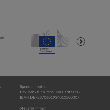
.
Spendenkonto:
Pax-Bank für Kirche und Caritas eG
IBAN DE72370601934010500007
Steuernummer: