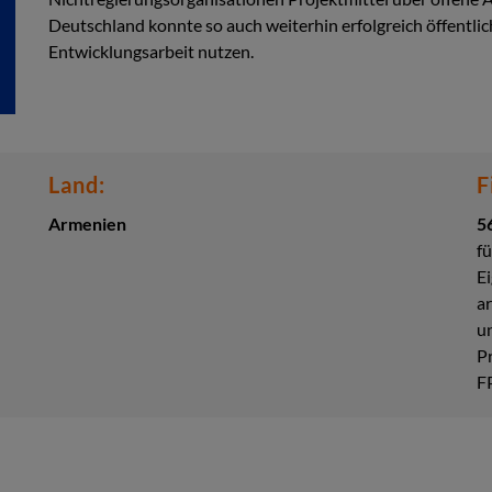
Deutschland konnte so auch weiterhin erfolgreich öffentlic
Entwicklungsarbeit nutzen.
Land:
F
Armenien
5
f
E
a
u
Pr
F