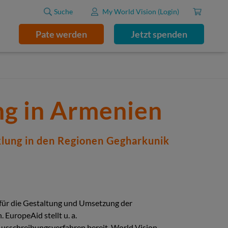
Suche
My World Vision (Login)
Pate werden
Jetzt spenden
ng in Armenien
klung in den Regionen Gegharkunik
für die Gestaltung und Umsetzung der
EuropeAid stellt u. a.
Ausschreibungsverfahren bereit. World Vision