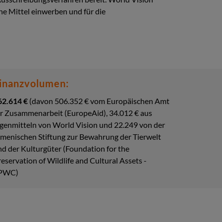
he Mittel einwerben und für die
inanzvolumen:
62.614 €
(davon 506.352 € vom Europäischen Amt
ür Zusammenarbeit (EuropeAid), 34.012 € aus
igenmitteln von World Vision und 22.249 von der
rmenischen Stiftung zur Bewahrung der Tierwelt
nd der Kulturgüter (Foundation for the
eservation of Wildlife and Cultural Assets -
PWC)