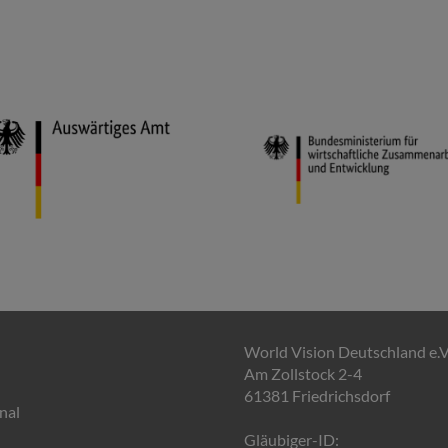
World Vision Deutschland e.V
Am Zollstock 2-4
61381 Friedrichsdorf
nal
Gläubiger-ID: