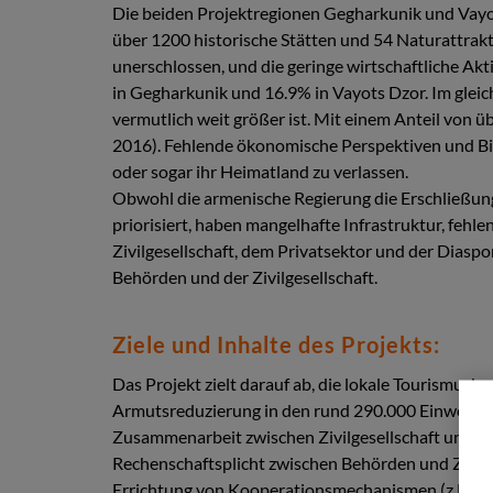
Die beiden Projektregionen Gegharkunik und Vayots
über 1200 historische Stätten und 54 Naturattrak
unerschlossen, und die geringe wirtschaftliche Ak
in Gegharkunik und 16.9% in Vayots Dzor. Im gleich
vermutlich weit größer ist. Mit einem Anteil von üb
2016). Fehlende ökonomische Perspektiven und Bil
oder sogar ihr Heimatland zu verlassen.
Obwohl die armenische Regierung die Erschließun
priorisiert, haben mangelhafte Infrastruktur, feh
Zivilgesellschaft, dem Privatsektor und der Diasp
Behörden und der Zivilgesellschaft.
Ziele und Inhalte des Projekts:
Das Projekt zielt darauf ab, die lokale Tourismus
Armutsreduzierung in den rund 290.000 Einwohner 
Zusammenarbeit zwischen Zivilgesellschaft und lo
Rechenschaftsplicht zwischen Behörden und Zivilg
Errichtung von Kooperationsmechanismen (z.B. Ge