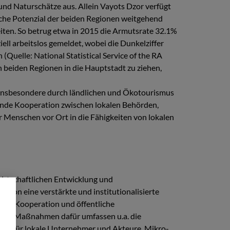
und Naturschätze aus. Allein Vayots Dzor verfügt
sche Potenzial der beiden Regionen weitgehend
eiten. So betrug etwa in 2015 die Armutsrate 32.1%
ell arbeitslos gemeldet, wobei die Dunkelziffer
(Quelle: National Statistical Service of the RA
beiden Regionen in die Hauptstadt zu ziehen,
 insbesondere durch ländlichen und Ökotourismus
hende Kooperation zwischen lokalen Behörden,
r Menschen vor Ort in die Fähigkeiten von lokalen
wirtschaftlichen Entwicklung und
ion eine verstärkte und institutionalisierte
 die Kooperation und öffentliche
krete Maßnahmen dafür umfassen u.a. die
gen für lokale Unternehmer und Akteure, Mikro-