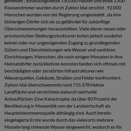
gemeldet ; schätzungsweise 150.000 Häuser und etwa 3.500
Klassenzimmer wurden durch Zyklon Idai zerstört . 92.000
Menschen wurden von der Regierung umgesiedelt , da ihre
bisherigen Dörfer sich als zu gefährdet für zukünftige
Überschwemmungen herausstellten. Viele dieser neuen oder
provisorischen Siedlungsstrukturen boten jedoch zunächst
keinen oder nur ungenügenden Zugang zu grundlegenden
Gütern und Dienstleistungen wie Wasser und sanitären
Einrichtungen. Menschen, die nach einigen Monaten in ihre
Heimatdörfer zurückkehren konnten fanden sich oftmals mit
beschädigten oder zerstörten Infrastrukturen wie
Wasserquellen, Gebäude, Straßen und Felder konfrontiert.
Zyklon Idai überschwemmte rund 715.378 Hektar
Landfläche und vernichtete dadurch wertvolle
Anbauflächen. Eine Katastrophe, da über 80 Prozent der
Bevölkerung in Mosambik von der Landwirtschaft als
Haupteinkommensquelle abhängig sind. Auch bereits
eingelagerte Ernte wurde durch das vielerorts mehrere
Monate lang stehende Wasser eingeweicht, wodurch es für