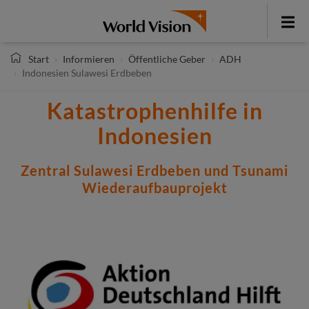
Direkt
zum
Toggle
Inhalt
menu
Start
Informieren
Öffentliche Geber
ADH
Indonesien Sulawesi Erdbeben
Katastrophenhilfe in
Indonesien
Zentral Sulawesi Erdbeben und Tsunami
Wiederaufbauprojekt