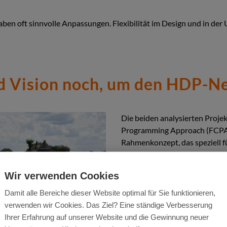
ben oft sinnvolle Anpassungen. Flexibilität im Design und in der 
 Vision noch, um den HDP-N
Die beiden analysierten Proje
Programming Approach (FCPA)
Rahmenkonzept, das speziell 
Development-Peace Nexus-Pro
wurde. Der FCPA zielt darauf 
Wir verwenden Cookies
gemeindebasierte Umsetzung sy
direktem Einklang mit den E
Damit alle Bereiche dieser Website optimal für Sie funktionieren,
Programmierung stehen.
verwenden wir Cookies. Das Ziel? Eine ständige Verbesserung
Ihrer Erfahrung auf unserer Website und die Gewinnung neuer