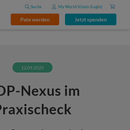
Suche
My World Vision (Login)
Pate werden
Jetzt spenden
12.09.2025
DP-Nexus im
Praxischeck