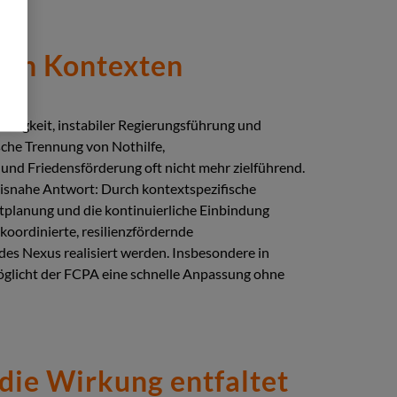
len Kontexten
älligkeit, instabiler Regierungsführung und
ische Trennung von Nothilfe,
nd Friedensförderung oft nicht mehr zielführend.
xisnahe Antwort: Durch kontextspezifische
ktplanung und die kontinuierliche Einbindung
koordinierte, resilienzfördernde
s Nexus realisiert werden. Insbesondere in
öglicht der FCPA eine schnelle Anpassung ohne
die Wirkung entfaltet