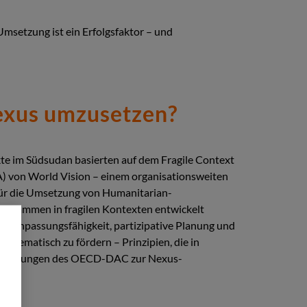
Umsetzung ist ein Erfolgsfaktor – und
exus umzusetzen?
kte im Südsudan basierten auf dem Fragile Context
 von World Vision – einem organisationsweiten
für die Umsetzung von Humanitarian-
grammen in fragilen Kontexten entwickelt
ab, Anpassungsfähigkeit, partizipative Planung und
stematisch zu fördern – Prinzipien, die in
mpfehlungen des OECD-DAC zur Nexus-