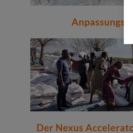
Anpassungsfä
Der Nexus Accelerato