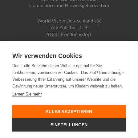
Compliance und Hinweisgebersystem
World Vision Deutschland e.V.
Am Zollstock 2-4
61381 Friedrichsdorf
Gläubiger-ID:
DE19ZZZ00000150171
Wir verwenden Cookies
Damit alle Bereiche dieser Website optimal für Sie
funktionieren, verwenden wir Cookies. Das Ziel? Eine ständige
Spendenkonto:
Verbesserung Ihrer Erfahrung auf unserer Website und die
Pax-Bank für Kirche und Caritas eG
Gewinnung neuer Unterstützer, um Kindern weltweit zu helfen.
IBAN DE72370601934010500007
Lernen Sie mehr
Steuernummer:
03 250 99188
ALLES AKZEPTIEREN
EINSTELLUNGEN