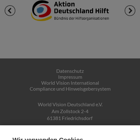
Datenschutz
Impressum
World Vision International
Compliance und Hinweisgebersystem
World Vision Deutschland e.V.
Am Zollstock 2-4
61381 Friedrichsdorf
Gläubiger-ID:
DE19ZZZ00000150171