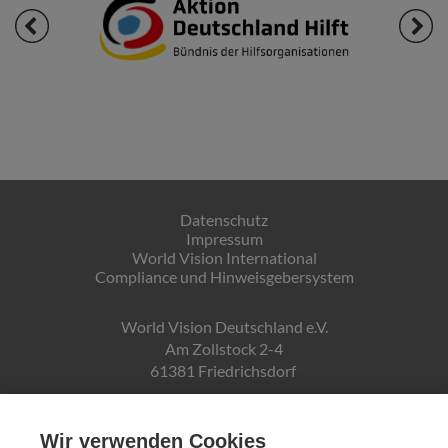
Datenschutz
Impressum
World Vision International
Compliance und Hinweisgebersystem
World Vision Deutschland e.V.
Am Zollstock 2-4
61381 Friedrichsdorf
Gläubiger-ID:
DE19ZZZ00000150171
Wir verwenden Cookies