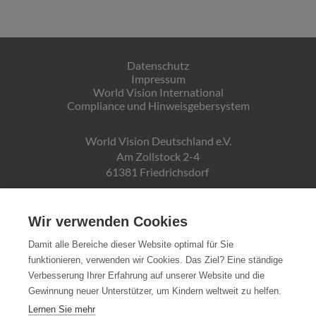
Datenschutz
Impressum
World Vision International
Compliance und Hinweisgebersystem
World Vision Deutschland e.V.
Am Zollstock 2-4
61381 Friedrichsdorf
Gläubiger-ID:
DE19ZZZ00000150171
Wir verwenden Cookies
Damit alle Bereiche dieser Website optimal für Sie
funktionieren, verwenden wir Cookies. Das Ziel? Eine ständige
Spendenkonto:
Verbesserung Ihrer Erfahrung auf unserer Website und die
Pax-Bank für Kirche und Caritas eG
Gewinnung neuer Unterstützer, um Kindern weltweit zu helfen.
IBAN DE72370601934010500007
Lernen Sie mehr