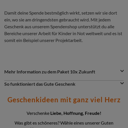
Damit deine Spende bestmöglich wirkt, setzen wir sie dort
ein, wo sie am dringendsten gebraucht wird. Mit jedem
Geschenk aus unserem Spendenshop unterstützt du alle
Bereiche unserer Arbeit für Kinder in Not weltweit und es ist
somit ein Beispiel unserer Projektarbeit.
Question
Question
Mehr Information zu dem Paket 10x Zukunft
&
Answer
Question
So funktioniert das Gute Geschenk
Section
Du möchtest etwas Gutes tun? Dann ist das Gute Geschenk
eine greifbare Spende. Entscheidest du dich z.B. für das Paket
Geschenkideen mit ganz viel Herz
10x Zukunft, so wird dein Gutes Geschenk dort eingesetzt,
wo das Geld gerade am nötigsten gebraucht wird:
insbesondere in unseren Nothilfe- und
Verschenke
Liebe, Hoffnung, Freude!
Entwicklungsprojekten. Zusammen setzen wir uns so für eine
Was gibt es schöneres? Wähle eines unserer Guten
gerechte Welt ohne Armut ein.