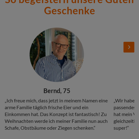
Geschenke
Stories
Add
Add
Image
Image
Next
Headline
Headline
Bernd, 75
Copy
Copy
„Ich freue mich, dass jetzt in meinem Namen eine
„Wir haben 
arme Familie täglich frische Eier und ein
passendes G
Einkommen hat. Das Konzept ist fantastisch! Zu
hat mein Vat
Weihnachten werde ich meiner Familie nun auch
gleichzeitig
Schafe, Obstbäume oder Ziegen schenken.“
super!“