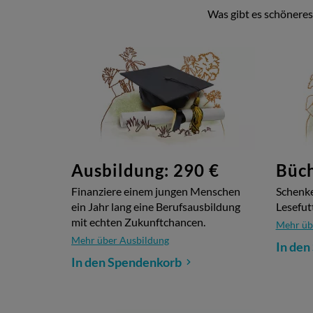
Was gibt es schöneres
Mit dem guten Geschenk von World Vision versche
Das gute Geschenk ist als Spende steuerlich abzugs
Ausbildung: 290 €
Büch
Finanziere einem jungen Menschen
Schenke
ein Jahr lang eine Berufsausbildung
Lesefutt
mit echten Zukunftchancen.
Mehr üb
Mehr über Ausbildung
In den
In den Spendenkorb