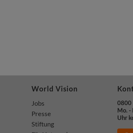
World Vision
Kon
Jobs
0800 
Mo. - 
Presse
Uhr k
Stiftung