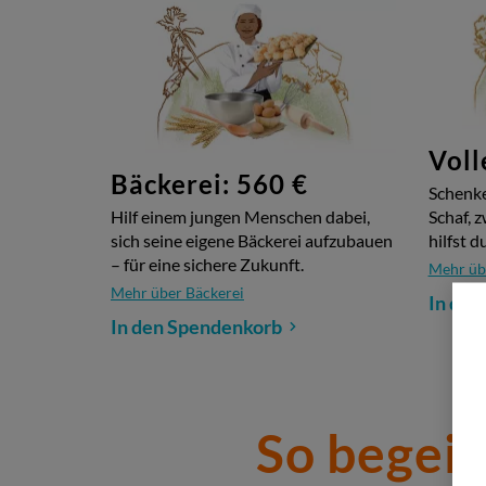
Voll
Bäckerei: 560 €
Schenke
Hilf einem jungen Menschen dabei,
Schaf, 
sich seine eigene Bäckerei aufzubauen
hilfst 
– für eine sichere Zukunft.
Mehr übe
Mehr über Bäckerei
In den
In den Spendenkorb
So begei