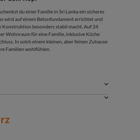
henkst du einer Familie in Sri Lanka ein sicheres
s wird auf einem Betonfundament errichtet und
e Konstruktion besonders stabil macht. Auf 24
er Wohnraum für eine Familie, inklusive Küche
luss. In solch einem kleinen, aber feinen Zuhause
hre Familien wohlfühlen.
kleine Haus, so wird dein Gutes Geschenk dort
te mit ihrer Familie in einer kleinen Holzhütte,
ojekten. Zusammen setzen wir uns so für eine
ütte ist durch den Aufprall komplett
rz
dass sie unter den Trümmern nicht verletzt
ngeschenken für Leute, die schon alles haben, und
bauten ihr ein neues kleines Steinhaus. Pheoun
ch als Geschenk verpackt, sondern stehen
ette haben.
de