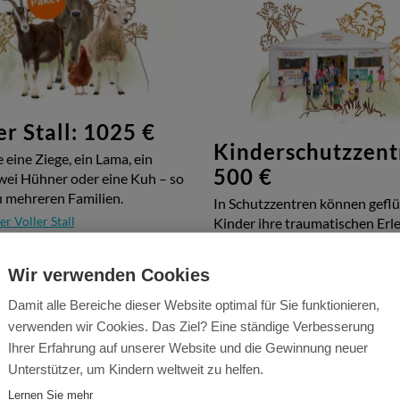
er Stall: 1025 €
Kinderschutzzent
 eine Ziege, ein Lama, ein
500 €
zwei Hühner oder eine Kuh – so
du mehreren Familien.
In Schutzzentren können gefl
r Voller Stall
Kinder ihre traumatischen Erl
verarbeiten.
 Spendenkorb
Mehr über Kinderschutzzentrum
Wir verwenden Cookies
In den Spendenkorb
Damit alle Bereiche dieser Website optimal für Sie funktionieren,
verwenden wir Cookies. Das Ziel? Eine ständige Verbesserung
Ihrer Erfahrung auf unserer Website und die Gewinnung neuer
stern unsere Guten 
Unterstützer, um Kindern weltweit zu helfen.
Lernen Sie mehr