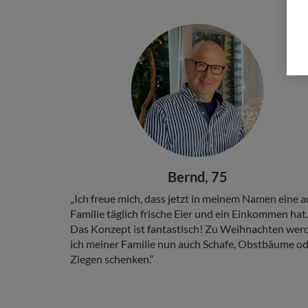
Stories
Add
Image
Headline
Bernd, 75
Copy
„Ich freue mich, dass jetzt in meinem Namen eine 
Familie täglich frische Eier und ein Einkommen hat.
Das Konzept ist fantastisch! Zu Weihnachten wer
ich meiner Familie nun auch Schafe, Obstbäume o
Ziegen schenken.“