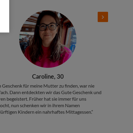
d
Add
ge
Next
Image
adline
Caroline, 30
py
n Geschenk für meine Mutter zu finden, war nie
fach. Dann entdeckten wir das Gute Geschenk und
en begeistert. Früher hat sie immer für uns
ocht, nun schenken wir in ihrem Namen
ürftigen Kindern ein nahrhaftes Mittagessen.“
Headline