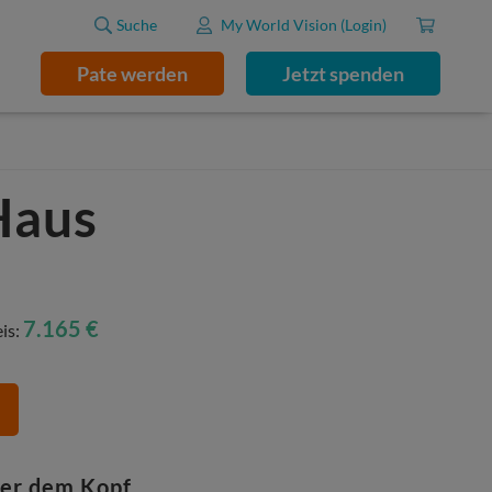
Suche
My World Vision (Login)
Pate werden
Jetzt spenden
Haus
7.165 €
eis:
ber dem Kopf