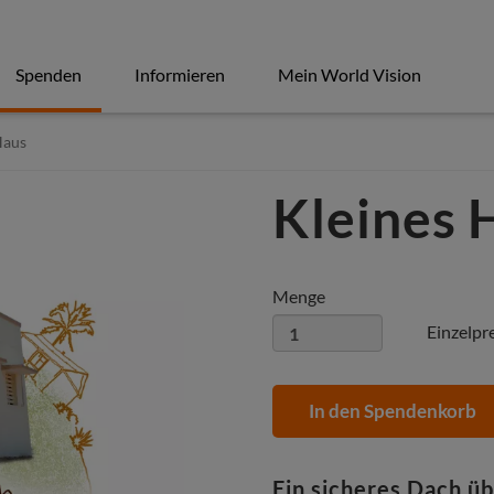
Spenden
Informieren
Mein World Vision
Haus
Kleines 
Menge
Einzelpr
In den Spendenkorb
Ein sicheres Dach ü