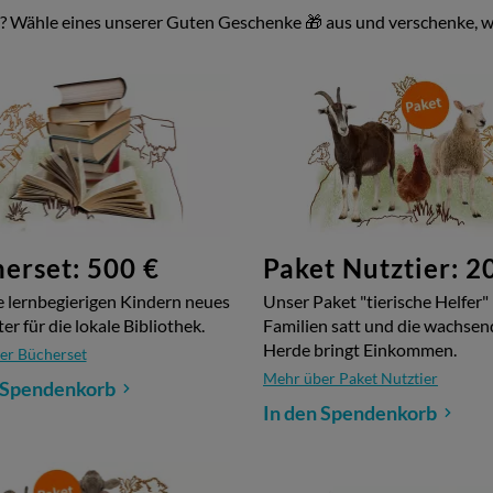
? Wähle eines unserer Guten Geschenke 🎁 aus und verschenke, wa
nkst Du also doppelte und dreifache Freude: hier und in tausend
fähig.
erset: 500 €
Paket Nutztier: 2
 lernbegierigen Kindern neues
Unser Paket "tierische Helfer
er für die lokale Bibliothek.
Familien satt und die wachsen
Herde bringt Einkommen.
er Bücherset
Mehr über Paket Nutztier
 Spendenkorb
In den Spendenkorb