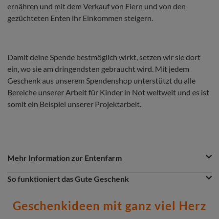
ernähren und mit dem Verkauf von Eiern und von den
gezüchteten Enten ihr Einkommen steigern.
Damit deine Spende bestmöglich wirkt, setzen wir sie dort
ein, wo sie am dringendsten gebraucht wird. Mit jedem
Geschenk aus unserem Spendenshop unterstützt du alle
Bereiche unserer Arbeit für Kinder in Not weltweit und es ist
somit ein Beispiel unserer Projektarbeit.
Question
Question
Mehr Information zur Entenfarm
&
Answer
Question
So funktioniert das Gute Geschenk
Section
Du möchtest etwas Gutes tun? Dann ist das Gute Geschenk
eine greifbare Spende. Entscheidest du dich z.B. für eine
Geschenkideen mit ganz viel Herz
Entenfarm, so wird dein Gutes Geschenk dort eingesetzt, wo
das Geld gerade am nötigsten gebraucht wird: insbesondere