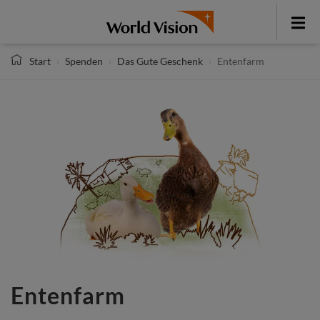
Direkt
zum
Toggle
Inhalt
menu
Start
Spenden
Das Gute Geschenk
Entenfarm
Entenfarm