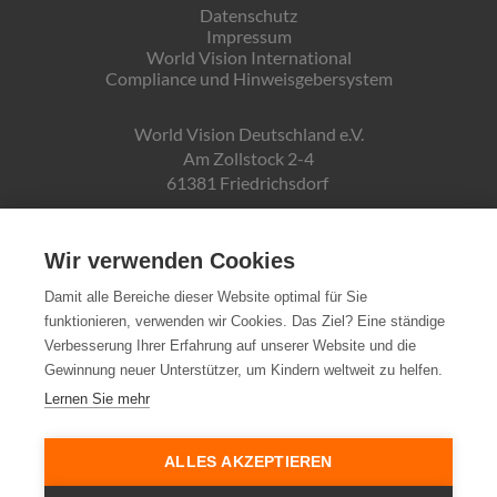
Datenschutz
Impressum
World Vision International
Compliance und Hinweisgebersystem
World Vision Deutschland e.V.
Am Zollstock 2-4
61381 Friedrichsdorf
Gläubiger-ID:
DE19ZZZ00000150171
Wir verwenden Cookies
Damit alle Bereiche dieser Website optimal für Sie
funktionieren, verwenden wir Cookies. Das Ziel? Eine ständige
Spendenkonto:
Verbesserung Ihrer Erfahrung auf unserer Website und die
Pax-Bank für Kirche und Caritas eG
Gewinnung neuer Unterstützer, um Kindern weltweit zu helfen.
IBAN DE72370601934010500007
Lernen Sie mehr
Steuernummer:
03 250 99188
ALLES AKZEPTIEREN