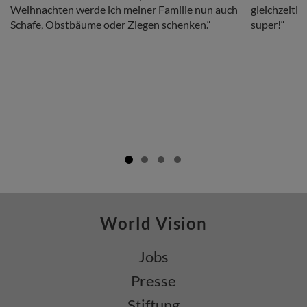
Weihnachten werde ich meiner Familie nun auch
gleichzeitig
Schafe, Obstbäume oder Ziegen schenken.“
super!“
World Vision
Jobs
Presse
Stiftung