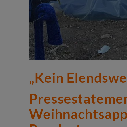
„Kein Elendswe
Pressestatemen
Weihnachtsappe