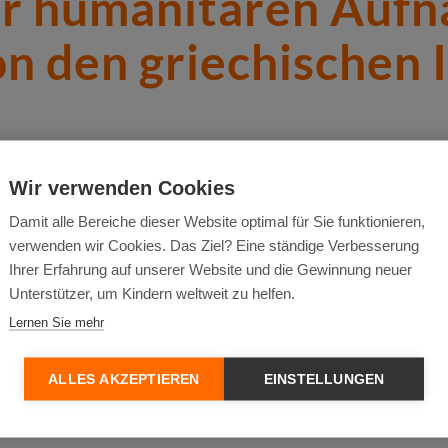
ur humanitären Auf
n den griechischen 
 World Vision Deutschland, unterstützt Weihnachtsappell von Mitgli
Wir verwenden Cookies
ten feiern können, ist die Situation für Schutzsuchende in Griechenl
Damit alle Bereiche dieser Website optimal für Sie funktionieren,
n Tagen schwer getroffen. Die Menschen leben in Zelten – und der W
verwenden wir Cookies. Das Ziel? Eine ständige Verbesserung
rgebracht werden. Es darf kein Elendsweihnachten auf Lesbos geben
Ihrer Erfahrung auf unserer Website und die Gewinnung neuer
ards einhalten können. Ich begrüße den fraktionsübergreifenden We
Unterstützer, um Kindern weltweit zu helfen.
etzt vor Weihnachten ist dies unsere christliche und humanitäre Vera
Lernen Sie mehr
ALLES AKZEPTIEREN
EINSTELLUNGEN