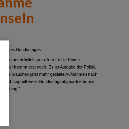
nahme
Inseln
edern des Bundestages
and unerträglich, vor allem für die Kinder.
inter kommt erst noch. Es ist Aufgabe der Politik,
. Wir brauchen jetzt mehr gezielte Aufnahmen nach
ihnachtsappell vieler Bundestagsabgeordneter und
ntwortung.“