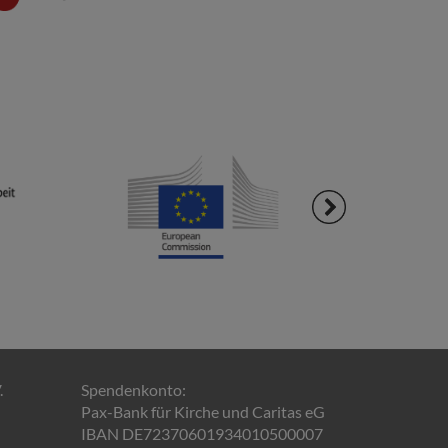
.
Spendenkonto:
Pax-Bank für Kirche und Caritas eG
IBAN DE72370601934010500007