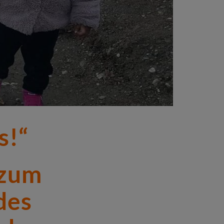
s!“
 zum
des