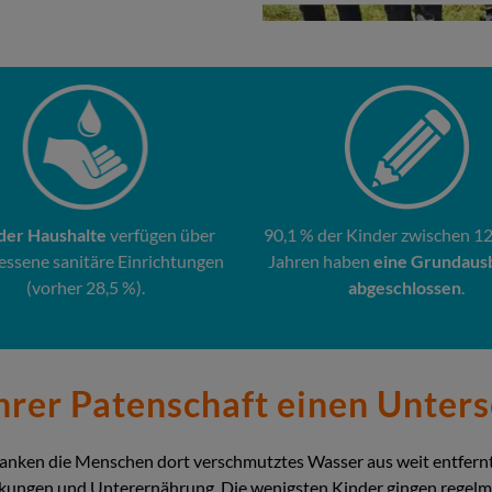
der Haushalte
verfügen über
90,1 % der Kinder zwischen 1
ssene sanitäre Einrichtungen
Jahren haben
eine Grundaus
(vorher 28,5 %).
abgeschlossen
.
Ihrer Patenschaft einen Unter
ranken die Menschen dort verschmutztes Wasser aus weit entfernt
nkungen und Unterernährung. Die wenigsten Kinder gingen regelmäß