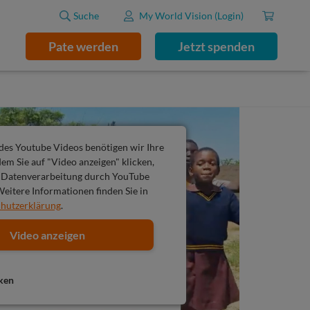
Suche
My World Vision (Login)
Pate werden
Jetzt spenden
 des Youtube Videos benötigen wir Ihre
dem Sie auf "Video anzeigen" klicken,
 Datenverarbeitung durch YouTube
eitere Informationen finden Sie in
hutzerklärung
.
Video anzeigen
ken