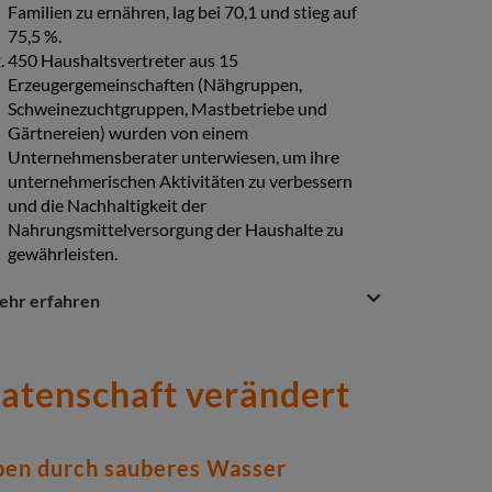
Familien zu ernähren, lag bei 70,1 und stieg auf
Grundausbildung.
75,5 %.
Sechs Grundschulen erhielten eigene
450 Haushaltsvertreter aus 15
Wissenschaftskits, die 2.104 Kindern
Erzeugergemeinschaften (Nähgruppen,
zugutekommen.
Schweinezuchtgruppen, Mastbetriebe und
2.786 Kinder profitieren von 12
Hauswirtschaftsöfen, die an 5 Grundschulen
Gärtnereien) wurden von einem
verteilt wurden.
Unternehmensberater unterwiesen, um ihre
86 Frauen schlossen ein
unternehmerischen Aktivitäten zu verbessern
Berufsausbildungsprogramm für Näherinnen ab.
und die Nachhaltigkeit der
48 Jugendliche absolvierten ein
Nahrungsmittelversorgung der Haushalte zu
Berufsausbildungsprogramm für
gewährleisten.
Elektroinstallateure und Klempner.
estion
uestion
ehr erfahren
4.281 Eltern (2.309 Frauen und 1.972 Männer)
nswer
und 4.998 Kindern wurden für die Themen
ction
Kinderschutz und Meldemechanismus
Patenschaft verändert
sensibilisiert und über Kinderrechte und Gesetze
zum Schutz von Kindern informiert.
56 Pastoren wurden zum Thema Kinderschutz
geschult.
ben durch sauberes Wasser
84,1 % der Betreuer und Eltern würden
Sinenkhosi (vorn