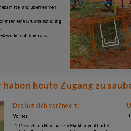
triebsmittel und übernehmen
 konnten eine Grundausbildung
.
ebevoller mit ihnen um.
 haben heute Zugang zu sau
Das hat sich verändert:
U
Vorher
Die meisten Haushalte in Ekukhanyeni hatten