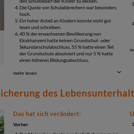
den Schulbedarf der Kinder zu decken.
In allen 12 Gemeinden gaben geschulte Trainer
ihr Wissen in den Bereichen nachhaltige
Die Quote von Schulabbrechern war besonders
Wasserbewirtschaftung, Abwasserentsorgung
hoch.
und Hygiene, einschließlich Handhygiene weiter.
Ein hoher Anteil an Kindern konnte nicht gut
Durch diese Maßnahmen konnte die Hygiene –
lesen und schreiben.
und damit der Gesundheitszustand aller –
40 % der erwachsenen Bevölkerung von
verbessert werden.
Ekukhanyeni hatte keinen Grundschul- oder
Sekundarschulabschluss, 55 % hatte einen Teil
Qu
Q
m
der Grundschule absolviert und nur 5 % hatte
&
einen höheren Bildungsabschluss.
A
Se
Question
Question
mehr lesen
&
Nachher
Answer
In Ekukhanyeni wurden Eltern und Betreuer für
icherung des Lebensunterhal
Section
die Bedeutung von Bildung zu sensibilisiert.
94 örtliche Lehrkräfte wurden weitergebildet.
Eine Bibliothek wurde eingerichtet.
Insgesamt wurde die Qualität der Bildung in dem
Das hat sich verändert:
U
Gebiet drastisch verbessert.
Vorher
Davon profitierten 9.315 Kinder und 2.617 junge
Erwachsene.