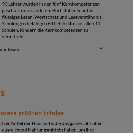
90 Lehrer wurden in den fünf Kernkompetenzen
geschult, unter anderem Buchstabenkenntnis,
flüssiges Lesen, Wortschatz und Leseverständnis.
Schulungen befähigen 64 Lehrkräfte aus allen 11
Schulen, Kindern die Kernkompetenzen zu
vermitteln.
estion
uestion
ehr lesen
4.377 Kinder haben unbegrenzten Zugang zu
nswer
ergänzendem Lesematerial (4.680 Bücher mit
ction
verschiedenen Titeln) und verbessern so ihre
Lesekompetenz.
Vier Grundschulen erhielten eine eigene
Bibliothek.
ts
4 Grundschulen erhielten 105 Computer.
799 Eltern und Betreuer wurden befähigt, die
Lese- und Schreibentwicklung der Kinder zu
unterstützen.
nsere größten Erfolge
8 Grundschulen wurden mit Tischen und Stühlen
ausgestattet.
Der Anteil der Haushalte, die das ganze Jahr über
In zwei neuen Nachbarschaftshilfezentren in
ausreichend Nahrungsmitteln haben, um ihre
zwei Gemeinden erhielten 80 Kinder eine