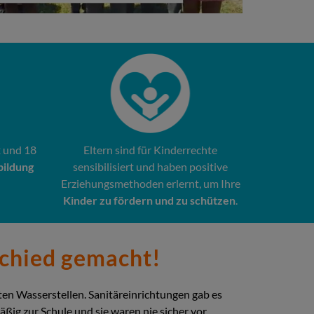
2 und 18
Eltern sind für Kinderrechte
bildung
sensibilisiert und haben positive
Erziehungsmethoden erlernt, um Ihre
Kinder zu fördern und zu schützen
.
schied gemacht!
en Wasserstellen. Sanitäreinrichtungen gab es
ig zur Schule und sie waren nie sicher vor