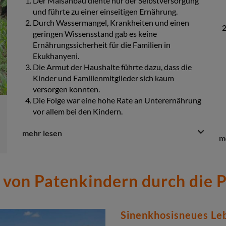
Der Maisanbau diente nur der Selbstversorgung
Die Rate der Schulabbrecher ist von 18,1 % auf
und führte zu einer einseitigen Ernährung.
9,9 % gesunken.
Durch Wassermangel, Krankheiten und einen
Die Zahl der qualifizierten Schulabschlüsse ist
geringen Wissensstand gab es keine
drastisch gestiegen.
Ernährungssicherheit für die Familien in
Ekukhanyeni.
Die Armut der Haushalte führte dazu, dass die
Kinder und Familienmitglieder sich kaum
versorgen konnten.
Die Folge war eine hohe Rate an Unterernährung
vor allem bei den Kindern.
Question
Question
mehr lesen
Qu
Q
m
&
Nachher
&
Answer
A
Erzeugergruppen optimieren den Anbau, was
Section
Se
eine kommerzielle Nutzung der Produkte
n von Patenkindern durch die 
ermöglicht und für Einkommen sorgt.
Spargruppen unterstützen 5.869 Kinder und
vergeben Kredite für wichtige Projekte.
Die Beziehungen innerhalb der Familien haben
Sinenkhosisneues Le
sich verbessert und Familien helfen sich