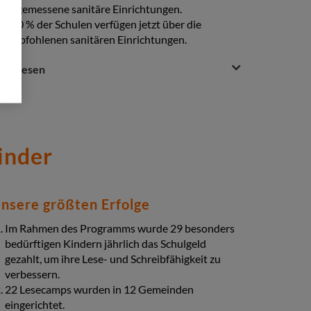
angemessene sanitäre Einrichtungen.
100 % der Schulen verfügen jetzt über die
empfohlenen sanitären Einrichtungen.
estion
uestion
ehr lesen
6 Inspektoren des Bildungsministeriums führten
nswer
Unterrichtsbeobachtungen in 11 Grundschulen
ction
durch.
Verstärkte Gesundheitsmaßnahmen: 3 lokale
Kliniken erhielten funktionstüchtige Ausrüstung
inder
und Medikamente für Kinder unter fünf Jahren,
um die Unterernährung einzudämmen.
Gesundheitsmotivatoren im ländlichen Raum
vermittelten den Betreuern von Kindern unter
nsere größten Erfolge
fünf Jahren eine primäre Gesundheitserziehung.
Im Rahmen des Programms wurde 29 besonders
bedürftigen Kindern jährlich das Schulgeld
gezahlt, um ihre Lese- und Schreibfähigkeit zu
verbessern.
22 Lesecamps wurden in 12 Gemeinden
eingerichtet.