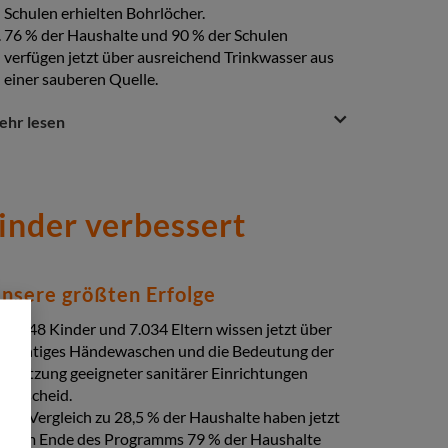
Schulen erhielten Bohrlöcher.
76 % der Haushalte und 90 % der Schulen
verfügen jetzt über ausreichend Trinkwasser aus
einer sauberen Quelle.
estion
uestion
ehr lesen
3.845 Menschen wurden über
nswer
Wassermanagement und die Bedeutung der
ction
monatlichen Wartungsbeiträge aufgeklärt.
109 Mitglieder von
inder verbessert
Wasserwirtschaftsausschüssen wurden in der
Verwaltung von Wassersystemen einschließlich
der Erhebung und Verwaltung der monatlichen
Beiträge der Begünstigten geschult.
nsere größten Erfolge
Durch die Verbesserung der Wasserversorgung
und Hygiene verbesserte sich die Gesundheit vor
8.348 Kinder und 7.034 Eltern wissen jetzt über
allem auch bei den Kindern.
richtiges Händewaschen und die Bedeutung der
Nutzung geeigneter sanitärer Einrichtungen
Bescheid.
Im Vergleich zu 28,5 % der Haushalte haben jetzt
zum Ende des Programms 79 % der Haushalte