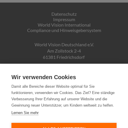
Datenschutz
Impressum
World Vision International
Compliance und Hinweisgebersystem
World Vision Deutschland e.V.
Am Zollstock 2-4
61381 Friedrichsdorf
Gläubiger-ID:
DE19ZZZ00000150171
Wir verwenden Cookies
Damit alle Bereiche dieser Website optimal für Sie
funktionieren, verwenden wir Cookies. Das Ziel? Eine ständige
Spendenkonto:
Verbesserung Ihrer Erfahrung auf unserer Website und die
Pax-Bank für Kirche und Caritas eG
Gewinnung neuer Unterstützer, um Kindern weltweit zu helfen.
IBAN DE72370601934010500007
Lernen Sie mehr
Steuernummer:
03 250 99188