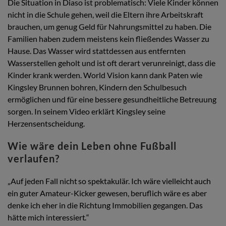
Die Situation in Diaso ist problematisch: Viele Kinder können
nicht in die Schule gehen, weil die Eltern ihre Arbeitskraft
brauchen, um genug Geld für Nahrungsmittel zu haben. Die
Familien haben zudem meistens kein fließendes Wasser zu
Hause. Das Wasser wird stattdessen aus entfernten
Wasserstellen geholt und ist oft derart verunreinigt, dass die
Kinder krank werden. World Vision kann dank Paten wie
Kingsley Brunnen bohren, Kindern den Schulbesuch
ermöglichen und für eine bessere gesundheitliche Betreuung
sorgen. In seinem Video erklärt Kingsley seine
Herzensentscheidung.
Wie wäre dein Leben ohne Fußball
verlaufen?
„Auf
jeden
Fall
nicht
so
spektakulär.
Ich
wäre
vielleicht
auch
ein
guter
Amateur-Kicker
gewesen, beruflich wäre es aber
denke ich eher in die Richtung Immobilien gegangen. Das
hätte mich
interessiert.
“