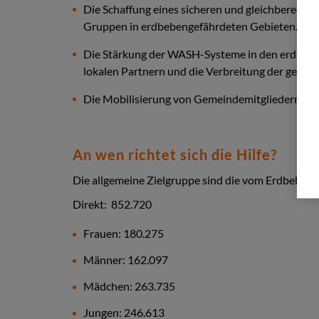
Die Schaffung eines sicheren und gleichberecht
Gruppen in erdbebengefährdeten Gebieten.
Die Stärkung der WASH-Systeme in den erdbeb
lokalen Partnern und die Verbreitung der gewo
Die Mobilisierung von Gemeindemitgliedern zu
An wen richtet sich die Hilfe?
Die allgemeine Zielgruppe sind die vom Erdbeben
Direkt: 852.720
Frauen: 180.275
Männer: 162.097
Mädchen: 263.735
Jungen: 246.613