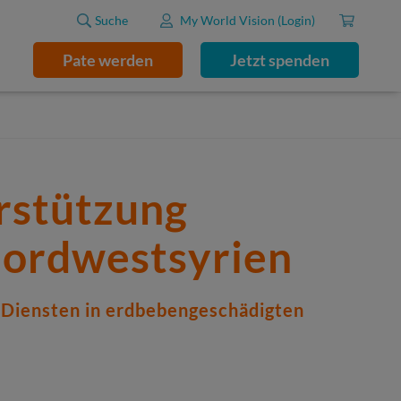
Suche
My World Vision (Login)
Pate werden
Jetzt spenden
rstützung
Nordwestsyrien
-Diensten in erdbebengeschädigten