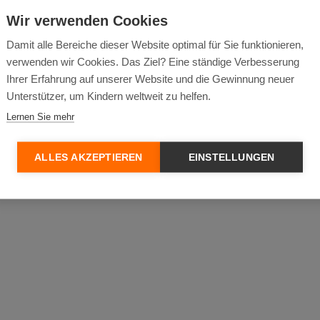
igten Zugangs zu Lebensunterhaltsmöglichkeiten und kurzfristigen
Wir verwenden Cookies
Damit alle Bereiche dieser Website optimal für Sie funktionieren,
engeschädigten Gemeinden in NWS durch die Erprobung eines n
verwenden wir Cookies. Das Ziel? Eine ständige Verbesserung
nnenen Erkenntnisse.
Ihrer Erfahrung auf unserer Website und die Gewinnung neuer
Unterstützer, um Kindern weltweit zu helfen.
r Stärkung gemeindegeführter Klimaschutzmaßnahmen und zur Fö
Lernen Sie mehr
ALLES AKZEPTIEREN
EINSTELLUNGEN
 betroffenen Gemeindemitglieder in NWS.