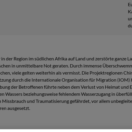
E
K
u
d
9 in der Region im südlichen Afrika auf Land und zerstörte ganz
schen in unmittelbare Not geraten. Durch immense Überschwemm
chen, viele gelten weiterhin als vermisst. Die Projektregionen 
tzung durch die Internationale Organisation für Migration (IOM
eibung der Betroffenen führte neben dem Verlust von Heimat und
n Wassers beziehungsweise fehlendem Wasserzugang in überfüllt
 Missbrauch und Traumatisierung gefährdet, vor allem unbegleite
en ausgesetzt.