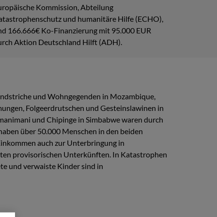
uropäische Kommission, Abteilung
atastrophenschutz und humanitäre Hilfe (ECHO),
nd 166.666€ Ko-Finanzierung mit 95.000 EUR
urch Aktion Deutschland Hilft (ADH).
e Landstriche und Wohngegenden in Mozambique,
ungen, Folgeerdrutschen und Gesteinslawinen in
Chimanimani und Chipinge in Simbabwe waren durch
) haben über 50.000 Menschen in den beiden
 Einkommen auch zur Unterbringung in
en provisorischen Unterkünften. In Katastrophen
te und verwaiste Kinder sind in