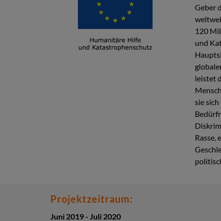
Geber d
weltweit
120 Mil
und Kat
Hauptsi
globale
leistet
Mensche
sie sic
Bedürfn
Diskrim
Rasse, 
Geschle
politis
Projektzeitraum:
Juni 2019 - Juli 2020