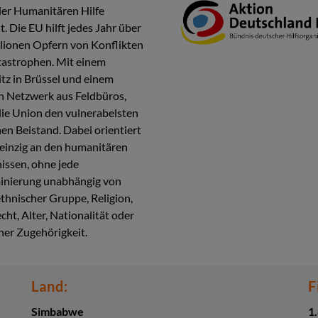
er Humanitären Hilfe
. Die EU hilft jedes Jahr über
lionen Opfern von Konflikten
astrophen. Mit einem
tz in Brüssel und einem
n Netzwerk aus Feldbüros,
 die Union den vulnerabelsten
n Beistand. Dabei orientiert
h einzig an den humanitären
issen, ohne jede
inierung unabhängig von
ethnischer Gruppe, Religion,
cht, Alter, Nationalität oder
cher Zugehörigkeit.
Land:
F
Simbabwe
1