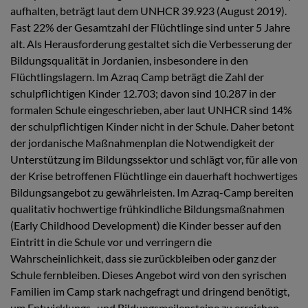
aufhalten, beträgt laut dem UNHCR 39.923 (August 2019).
Fast 22% der Gesamtzahl der Flüchtlinge sind unter 5 Jahre
alt. Als Herausforderung gestaltet sich die Verbesserung der
Bildungsqualität in Jordanien, insbesondere in den
Flüchtlingslagern. Im Azraq Camp beträgt die Zahl der
schulpflichtigen Kinder 12.703; davon sind 10.287 in der
formalen Schule eingeschrieben, aber laut UNHCR sind 14%
der schulpflichtigen Kinder nicht in der Schule. Daher betont
der jordanische Maßnahmenplan die Notwendigkeit der
Unterstützung im Bildungssektor und schlägt vor, für alle von
der Krise betroffenen Flüchtlinge ein dauerhaft hochwertiges
Bildungsangebot zu gewährleisten. Im Azraq-Camp bereiten
qualitativ hochwertige frühkindliche Bildungsmaßnahmen
(Early Childhood Development) die Kinder besser auf den
Eintritt in die Schule vor und verringern die
Wahrscheinlichkeit, dass sie zurückbleiben oder ganz der
Schule fernbleiben. Dieses Angebot wird von den syrischen
Familien im Camp stark nachgefragt und dringend benötigt,
um Entwicklungs- und Bildungsmeilensteine zu erreichen,