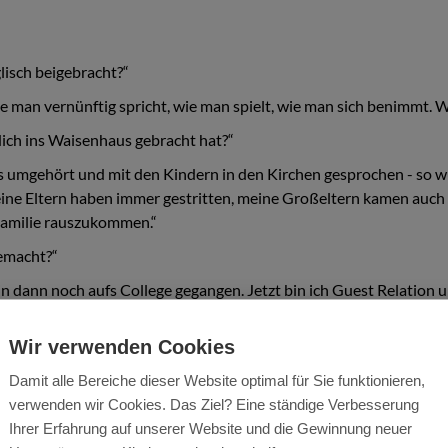
lisch beigebracht?“
wie man vernünftig spricht, wie man spielt, wie man sich benimmt. 
ich ins Waisenhaus gebracht hat?“
s umgehört und mit den Kindern in den Kirchen gesprochen - so w
Meine Eltern haben immer gestritten, meine Großeltern kamen auch 
-Familie rauszukommen.“
emacht?“
in dann noch aufs College gegangen. Jetzt bin ich Guest Relation u
elber Kindern helfen, die ohne Unterstützung keine Zukunft haben.
über. Dass ich Dank World Vision Bildung bekommen habe, ist mein 
Wir verwenden Cookies
tzung aus mir geworden wäre und ich würde gerne etwas von mein
Damit alle Bereiche dieser Website optimal für Sie funktionieren,
verwenden wir Cookies. Das Ziel? Eine ständige Verbesserung
Ihrer Erfahrung auf unserer Website und die Gewinnung neuer