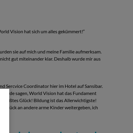
World Vision hat sich um alles gekümmert!“
urden sie auf mich und meine Familie aufmerksam.
nicht gut miteinander klar. Deshalb wurde mir aus
nd Sercvice Coordinator hier im Hotel auf Sansibar.
 Ich würde sagen, World Vision hat das Fundament
größtes Glück! Bildung ist das Allerwichtigste!
em Glück an andere arme Kinder weitergeben, ich