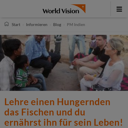
Direkt
zum
Toggle
Inhalt
menu
Start
Informieren
Blog
PM Indien
Lehre einen Hungernden
das Fischen und du
ernährst ihn für sein Leben!