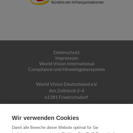
Datenschutz
Impressum
World Vision International
Compliance und Hinweisgebersystem
World Vision Deutschland e.V.
Am Zollstock 2-4
61381 Friedrichsdorf
Gläubiger-ID:
DE19ZZZ00000150171
Wir verwenden Cookies
Damit alle Bereiche dieser Website optimal für Sie