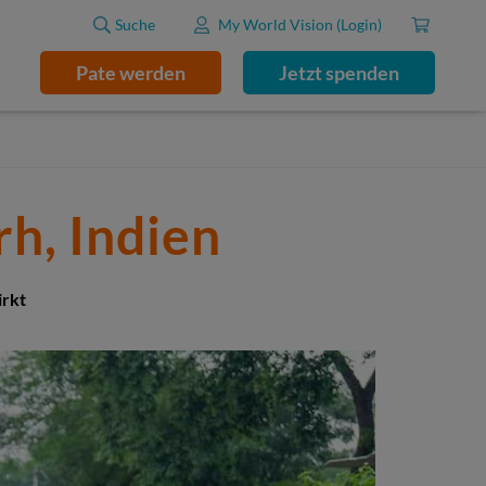
Suche
My World Vision (Login)
Pate werden
Jetzt spenden
h, Indien
irkt