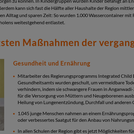
versorgen zu können. In Kindergruppen wurden Kinder befähigt a
ßerdem kann sich fast die Hälfte aller Haushalte der Region mittle
den Alltag und sparen Zeit: So wurden 1.000 Wassercontainer mit R
olens weitestgehend entlastet.
gsten Maßnahmen der vergan
Gesundheit und Ernährung
Mitarbeiter des Regierungsprogramms Integrated Child
Gesundheitsamts wurden geschult, um vermeidbare Tode
verhindern, indem sie schwangere Frauen in Anganwadi
für die Versorgung von Müttern und Neugeborenen ausb
Heilung von Lungenentzündung, Durchfall und anderen 
1.045 junge Menschen nahmen an einem Ernährungsprogr
oder verbessertes Saatgut für den Anbau von Nahrungsmit
In allen Schulen der Region gibt es jetzt Möglichkeiten fü