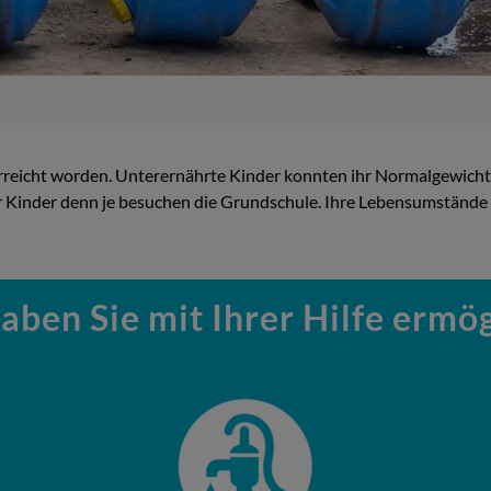
l erreicht worden. Unterernährte Kinder konnten ihr Normalgewicht
nder denn je besuchen die Grundschule. Ihre Lebensumstände un
aben Sie mit Ihrer Hilfe ermög