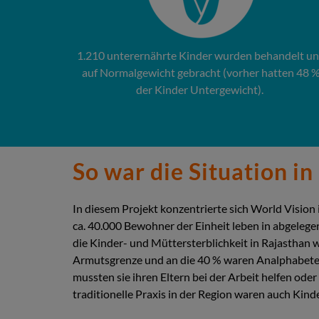
1.210 unterernährte Kinder wurden behandelt u
auf Normalgewicht gebracht (vorher hatten 48 
der Kinder Untergewicht).
So war die Situation i
In diesem Projekt konzentrierte sich World Vision
ca. 40.000 Bewohner der Einheit leben in abgeleg
die Kinder- und Müttersterblichkeit in Rajasthan 
Armutsgrenze und an die 40 % waren Analphabeten
mussten sie ihren Eltern bei der Arbeit helfen od
traditionelle Praxis in der Region waren auch Kind