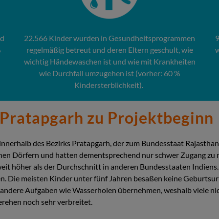
nd
22.566 Kinder wurden in Gesundheitsprogrammen
9
%
regelmäßig betreut und deren Eltern geschult, wie
w
wichtig Händewaschen ist und wie mit Krankheiten
wie Durchfall umzugehen ist (vorher: 60 %
Kindersterblichkeit).
n Pratapgarh zu Projektbeginn
 innerhalb des Bezirks Pratapgarh, der zum Bundesstaat Rajasthan 
enen Dörfern und hatten dementsprechend nur schwer Zugang zu m
weit höher als der Durchschnitt in anderen Bundesstaaten Indiens.
. Die meisten Kinder unter fünf Jahren besaßen keine Geburtsur
er andere Aufgaben wie Wasserholen übernehmen, weshalb viele nich
erehen noch sehr verbreitet.