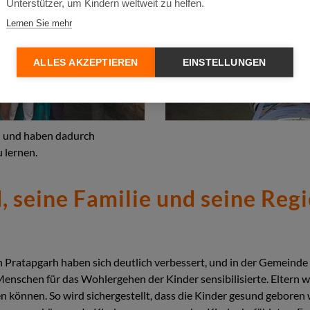
Unterstützer, um Kindern weltweit zu helfen.
Lernen Sie mehr
ALLES AKZEPTIEREN
EINSTELLUNGEN
en und haben dadurch
 lernen.
, seine Familie und seine Regi
Pratapgarh haben sich deutlich verbessert, und in der Gemeinde h
 Menschen für das Wohlergehen der Kinder sensibilisierte. Eltern w
n können. So wird sichergestellt, dass die Kinder gesund gebor