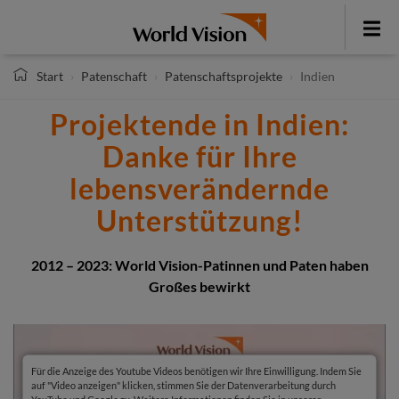
Direkt
zum
Toggle
Inhalt
menu
Start
Patenschaft
Patenschaftsprojekte
Indien
Projektende in Indien:
Danke für Ihre
lebensverändernde
Unterstützung!
2012 – 2023: World Vision-Patinnen und Paten haben
Großes bewirkt
Für die Anzeige des Youtube Videos benötigen wir Ihre Einwilligung. Indem Sie
auf "Video anzeigen" klicken, stimmen Sie der Datenverarbeitung durch