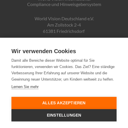
Compliance und Hinweisgebersystem
World Vision Deutschland e.V.
Am Zollstock 2-4
61381 Friedrichsdorf
Gläubiger-ID:
DE19ZZZ00000150171
Wir verwenden Cookies
Damit alle Bereiche dieser Website optimal für Sie
funktionieren, verwenden wir Cookies. Das Ziel? Eine ständige
Spendenkonto:
Verbesserung Ihrer Erfahrung auf unserer Website und die
Pax-Bank für Kirche und Caritas eG
Gewinnung neuer Unterstützer, um Kindern weltweit zu helfen.
IBAN DE72370601934010500007
Lernen Sie mehr
Steuernummer:
03 250 99188
ALLES AKZEPTIEREN
EINSTELLUNGEN