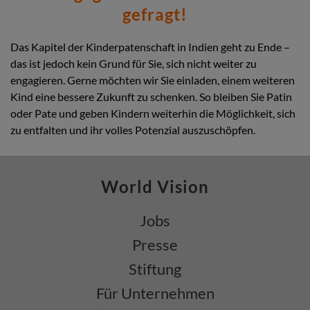
gefragt!
Entwicklungsprojekte übertragen, siehe oben, und zum Wohl
der Kinder und ihrer Familien eingesetzt werden, wie Sie es
von uns kennen.
Das Kapitel der Kinderpatenschaft in Indien geht zu Ende –
Wir freuen uns und sind von Herzen dankbar, wenn Sie
das ist jedoch kein Grund für Sie, sich nicht weiter zu
unsere Arbeit auch weiterhin unterstützen, zum Beispiel in
engagieren. Gerne möchten wir Sie einladen, einem weiteren
Form einer Dauerspende. So tragen Sie dauerhaft dazu bei,
Kind eine bessere Zukunft zu schenken. So bleiben Sie Patin
bessere Lebensgrundlagen für Kinder zu schaffen, die
oder Pate und geben Kindern weiterhin die Möglichkeit, sich
unserer Hilfe bedürfen.
zu entfalten und ihr volles Potenzial auszuschöpfen.
World Vision
Jobs
Presse
Stiftung
Für Unternehmen