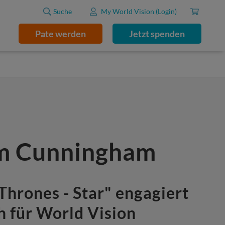
Suche
My World Vision (Login)
Pate werden
Jetzt spenden
m Cunningham
Thrones - Star" engagiert
h für World Vision