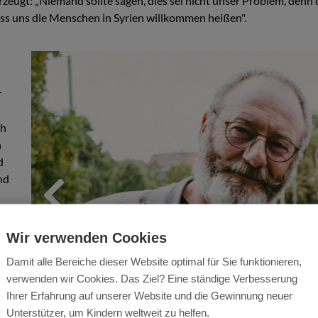
zeugt: „Niemand sollte sagen, dies sei nicht unser Problem, den
dass uns die Menschen in Syrien willkommen heißen".
r
ch
n
d
nd
Previous
t.
Wir verwenden Cookies
Damit alle Bereiche dieser Website optimal für Sie funktionieren,
verwenden wir Cookies. Das Ziel? Eine ständige Verbesserung
Ihrer Erfahrung auf unserer Website und die Gewinnung neuer
Unterstützer, um Kindern weltweit zu helfen.