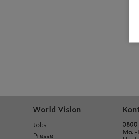
Syrien sitzen zusammen
World Vision
Kon
Jobs
0800 
Mo. - 
Presse