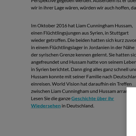
Perspektive gegeben werden. Außerdem ist er über
wir in ihrer Lage wären, würden wir auch hoffen, 
Im Oktober 2016 hat Liam Cunningham Hussam,
einen Flüchtlingsjungen aus Syrien, in Stuttgart
wieder getroffen. Die beiden hatten sich kurz zuvo
in einem Flüchtlingslager in Jordanien in der Nähe
der syrischen Grenze kennen gelernt. Sie hatten si
angefreundet und Hussam hatte von seinem Lebe
in Syrien berichtet. Dann ging alles ganz schnell un
Hussam konnte mit seiner Familie nach Deutschla
einreisen. World Vision hat daraufhin ein Treffen
zwischen Liam Cunningham und Hussam arrangier
Lesen Sie die ganze
Geschichte über ihr
Wiedersehen
in Deutschland.