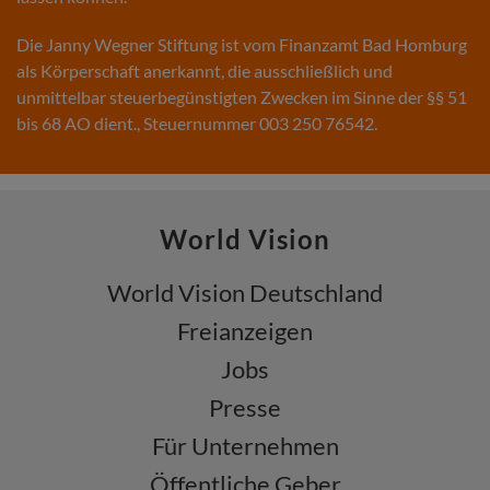
Die Janny Wegner Stiftung ist vom Finanzamt Bad Homburg
als Körperschaft anerkannt, die ausschließlich und
unmittelbar steuerbegünstigten Zwecken im Sinne der §§ 51
bis 68 AO dient., Steuernummer 003 250 76542.
World Vision
World Vision Deutschland
Freianzeigen
Jobs
Presse
Für Unternehmen
Öffentliche Geber