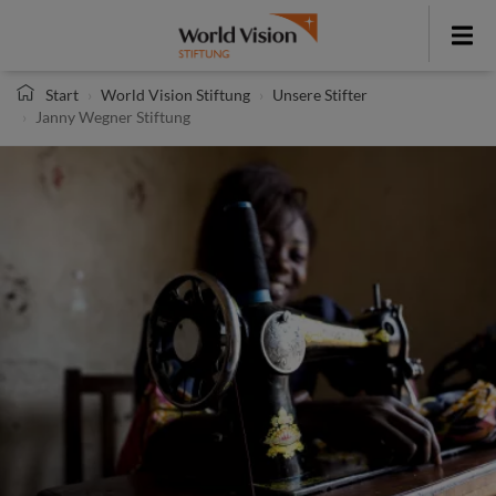
Direkt
zum
Toggle
Inhalt
menu
Start
World Vision Stiftung
Unsere Stifter
Janny Wegner Stiftung