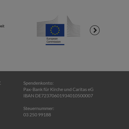
.
Spendenkonto:
Pax-Bank für Kirche und Caritas eG
IBAN DE72370601934010500007
Steuernummer:
03 250 99188