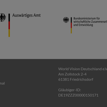
World Vision Deutschland e.V
Am Zollstock 2-4
61381 Friedrichsdorf
nal
Gläubiger-ID:
DE19ZZZ00000150171