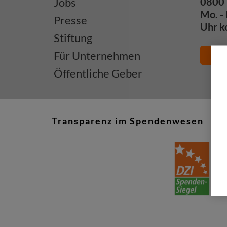
Jobs
0800 
Mo. - 
Presse
Uhr k
Stiftung
Für Unternehmen
E-M
Öffentliche Geber
Transparenz im Spendenwesen